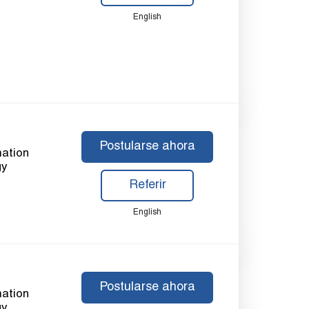
English
Postularse ahora
mation
gy
Referir
English
Postularse ahora
mation
gy