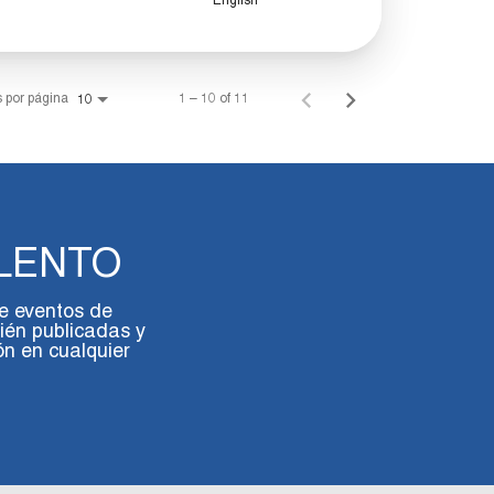
English
 por página
1 – 10 of 11
10
LENTO
re eventos de
ién publicadas y
n en cualquier