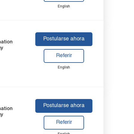
English
Postularse ahora
mation
gy
Referir
English
Postularse ahora
mation
gy
Referir