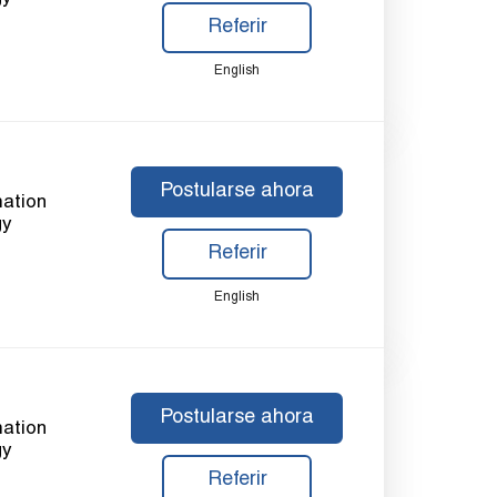
Referir
English
Postularse ahora
mation
gy
Referir
English
Postularse ahora
mation
gy
Referir