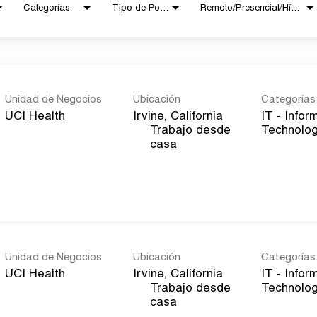
Categorías
Tipo de Posición
Remoto/Presencial/Híbrido
Unidad de Negocios
Ubicación
Categorías
UCI Health
IT - Infor
Trabajo desde
Technolo
inicio
casa
Unidad de Negocios
Ubicación
Categorías
UCI Health
IT - Infor
Trabajo desde
Technolo
inicio
casa