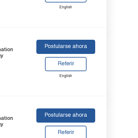
English
Postularse ahora
mation
gy
Referir
English
Postularse ahora
mation
gy
Referir