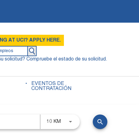
G AT UCI? APPLY HERE.
u solicitud? Compruebe el estado de su solicitud.
EVENTOS DE
CONTRATACIÓN
search
10 KM