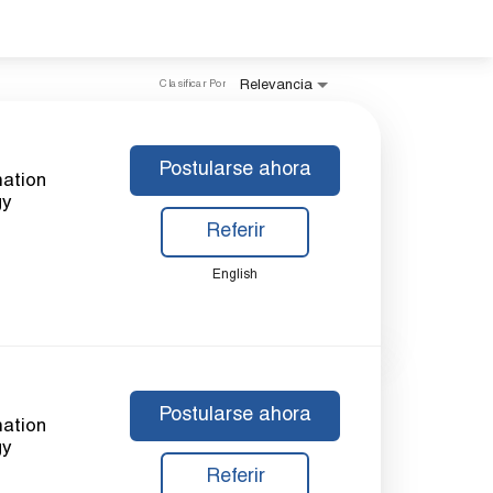
Relevancia
Clasificar Por
Postularse ahora
mation
gy
Referir
English
Postularse ahora
mation
gy
Referir