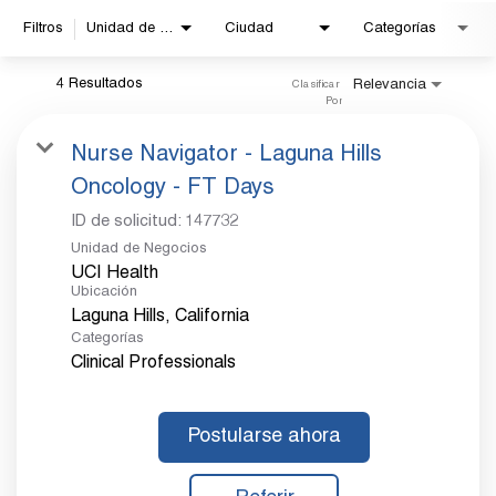
Filtros
Unidad de negocio
Ciudad
Categorías
¿Ya ha presentado su solicitud? Compruebe el estado de
4 Resultados
Relevancia
Clasificar 
su solicitud.
Por
Nurse Navigator - Laguna Hills
Oncology - FT Days
ID de solicitud:
147732
Unidad de Negocios
UCI Health
Ubicación
Categorías
Clinical Professionals
Postularse ahora